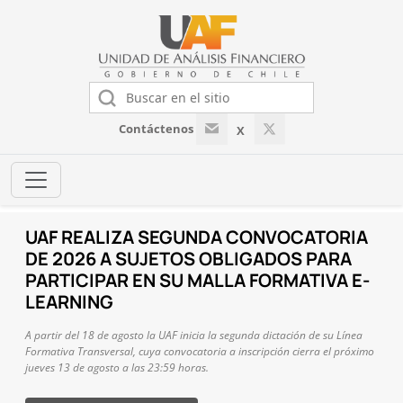
Contáctenos
X
IA
UAF PARTICIPA EN TALLER
A
INTERNACIONAL SOBRE COMERCIO
E-
ESTRATÉGICO DE BIENES DE USO DUA
Los días 4, 5 y 6 de agosto, la Unidad de Análisis Financiero (UAF)
participó en el Workshop on Strategic Trade Mapping – Chile, activi
nea
organizada por el programa European Union Partner-to-Partner (E
óximo
P2P) Export Control Programme for Dual-Use Goods, en conjunto co
International Nonproliferation Export Control Program (INECP).