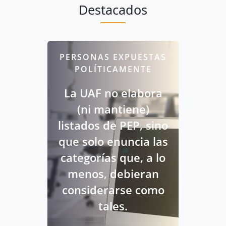
Destacados
PERSONAS EXPUESTAS
POLÍTICAMENTE
La UAF no elabora
(ni mantiene)
listados de PEP, sino
que solo enuncia las
categorías que, a lo
menos, debieran
considerarse como
tales.