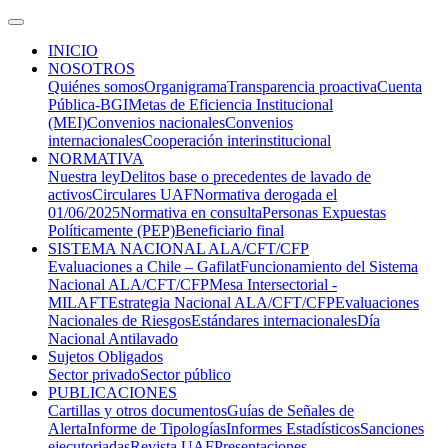
INICIO
NOSOTROS
Quiénes somos
Organigrama
Transparencia proactiva
Cuenta
Pública-BGI
Metas de Eficiencia Institucional
(MEI)
Convenios nacionales
Convenios
internacionales
Cooperación interinstitucional
NORMATIVA
Nuestra ley
Delitos base o precedentes de lavado de
activos
Circulares UAF
Normativa derogada el
01/06/2025
Normativa en consulta
Personas Expuestas
Políticamente (PEP)
Beneficiario final
SISTEMA NACIONAL ALA/CFT/CFP
Evaluaciones a Chile – Gafilat
Funcionamiento del Sistema
Nacional ALA/CFT/CFP
Mesa Intersectorial -
MILAFT
Estrategia Nacional ALA/CFT/CFP
Evaluaciones
Nacionales de Riesgos
Estándares internacionales
Día
Nacional Antilavado
Sujetos Obligados
Sector privado
Sector público
PUBLICACIONES
Cartillas y otros documentos
Guías de Señales de
Alerta
Informe de Tipologías
Informes Estadísticos
Sanciones
ejecutoriadas
Revista UAF
Presentaciones