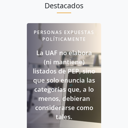
Destacados
PERSONAS EXPUESTAS
POLÍTICAMENTE
La UAF no elabora
(ni mantiene)
listados de PEP, sino
que solo enuncia las
categorías que, a lo
menos, debieran
considerarse como
tales.