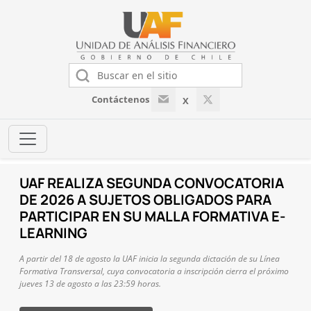
Contáctenos
X
UAF PARTICIPA EN TALLER
INTERNACIONAL SOBRE COMERCIO
ESTRATÉGICO DE BIENES DE USO DUAL
Los días 4, 5 y 6 de agosto, la Unidad de Análisis Financiero (UAF)
participó en el Workshop on Strategic Trade Mapping – Chile, actividad
organizada por el programa European Union Partner-to-Partner (EU
o
P2P) Export Control Programme for Dual-Use Goods, en conjunto con el
International Nonproliferation Export Control Program (INECP).