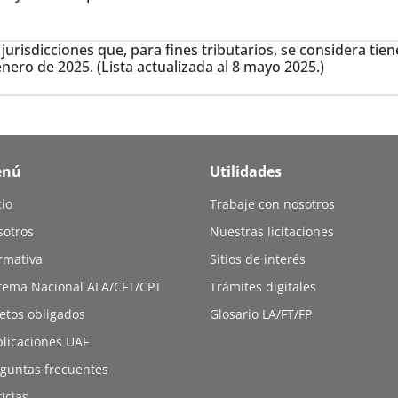
jurisdicciones que, para fines tributarios, se considera tie
enero de 2025. (Lista actualizada al 8 mayo 2025.)
enú
Utilidades
cio
Trabaje con nosotros
sotros
Nuestras licitaciones
rmativa
Sitios de interés
tema Nacional ALA/CFT/CPT
Trámites digitales
etos obligados
Glosario LA/FT/FP
licaciones UAF
guntas frecuentes
icias