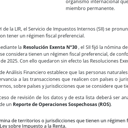
organismo internacional que
miembro permanente.
 H de la LIR, el Servicio de Impuestos Internos (SII) se pron
con tener un régimen fiscal preferencial.
mediante la
Resolución Exenta N°30
, el SII fijó la nómina d
., se considera tienen un régimen fiscal preferencial, de conf
ro de 2025. Con ello quedaron sin efecto las Resoluciones E
 Análisis Financiero establece que las personas naturales y
vancia a las transacciones que realicen con países o juri
ernos, sobre países y jurisdicciones que se considere que ti
eso de revisión de los datos y de esta lista deberá ser an
 de un
Reporte de Operaciones Sospechosas (ROS)
.
mina de territorios o jurisdicciones que tienen un régimen f
 Ley sobre Impuesto a la Renta.