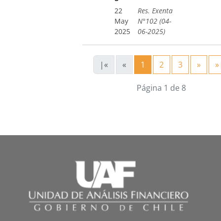
22
Res. Exenta
May
N°102 (04-
2025
06-2025)
|«
«
1
2
3
»
»
Página 1 de 8