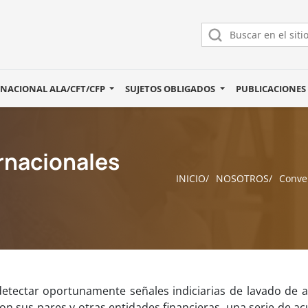
 NACIONAL ALA/CFT/CFP
SUJETOS OBLIGADOS
PUBLICACIONE
rnacionales
INICIO
NOSOTROS
Conve
 detectar oportunamente señales indiciarias de lavado de a
, con sus pares y otras entidades financieras, una serie 