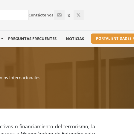
Contáctenos
X
S
PREGUNTAS FRECUENTES
NOTICIAS
PORTAL ENTIDADES
nios internacionales
ctivos o financiamiento del terrorismo, la
de acuerdos o Memorándum de Entendimiento