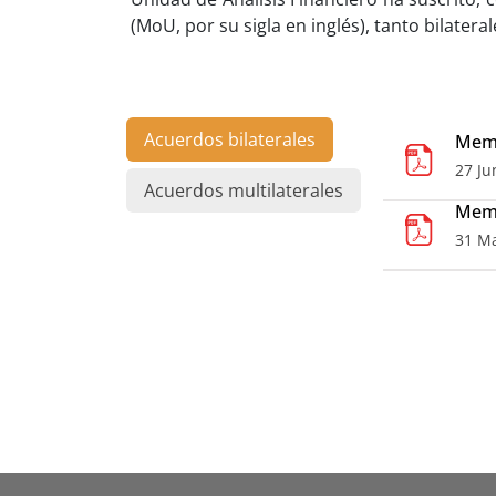
(MoU, por su sigla en inglés), tanto bilater
Acuerdos bilaterales
Memo
27 Ju
Acuerdos multilaterales
Memo
31 M