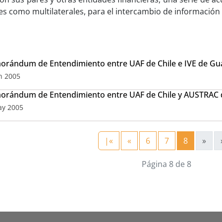
ales como multilaterales, para el intercambio de información 
rándum de Entendimiento entre UAF de Chile e IVE de Gu
n 2005
rándum de Entendimiento entre UAF de Chile y AUSTRAC d
ay 2005
|«
«
6
7
8
»
Página 8 de 8