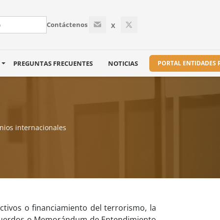
Contáctenos
X
S
PREGUNTAS FRECUENTES
NOTICIAS
PORTAL ENTIDADES
nios internacionales
ctivos o financiamiento del terrorismo, la
de acuerdos o Memorándum de Entendimiento