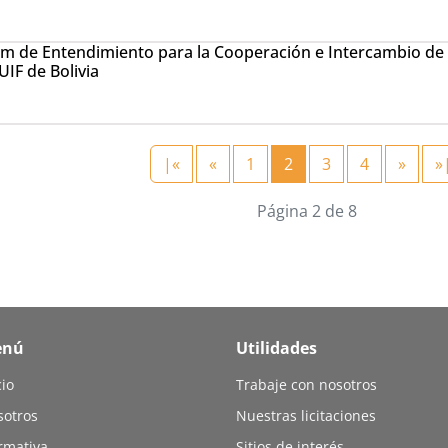
de Entendimiento para la Cooperación e Intercambio de 
 UIF de Bolivia
|«
«
1
2
3
4
»
»
Página 2 de 8
enú
Utilidades
cio
Trabaje con nosotros
sotros
Nuestras licitaciones
rmativa
Sitios de interés