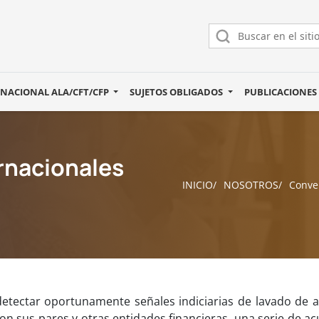
 NACIONAL ALA/CFT/CFP
SUJETOS OBLIGADOS
PUBLICACIONE
rnacionales
INICIO
NOSOTROS
Conve
 detectar oportunamente señales indiciarias de lavado de a
, con sus pares y otras entidades financieras, una serie 