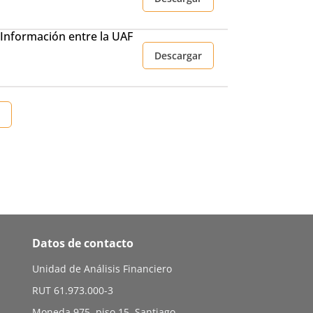
Información entre la UAF
Descargar
|
Datos de contacto
Unidad de Análisis Financiero
RUT 61.973.000-3
Moneda 975, piso 15, Santiago,