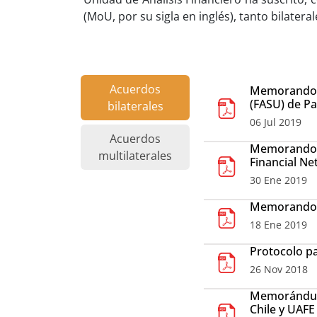
(MoU, por su sigla en inglés), tanto bilater
Acuerdos
Memorando de
(FASU) de P
bilaterales
06 Jul 2019
Acuerdos
Memorando de
multilaterales
Financial Ne
30 Ene 2019
Memorando d
18 Ene 2019
Protocolo pa
26 Nov 2018
Memorándum 
Chile y UAF