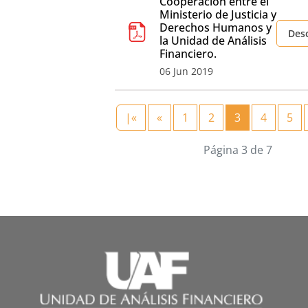
Cooperación entre el
Ministerio de Justicia y
Derechos Humanos y
Des
la Unidad de Análisis
Financiero.
06 Jun 2019
|«
«
1
2
3
4
5
Página 3 de 7